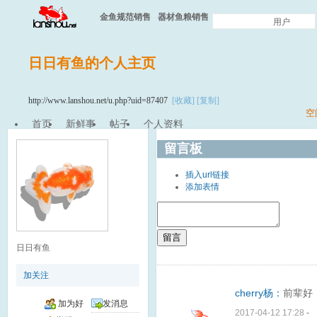
金鱼规范销售
器材鱼粮销售
用户
日日有鱼的个人主页
http://www.lanshou.net/u.php?uid=87407
[收藏]
[复制]
空
首页
新鲜事
帖子
个人资料
留言板
插入url链接
添加表情
留言
日日有鱼
加关注
cherry杨：
前辈好
加为好
发消息
2017-04-12 17:28
-