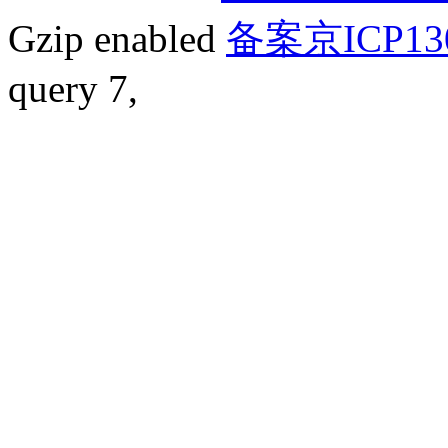
Gzip enabled
备案京ICP13
query 7,