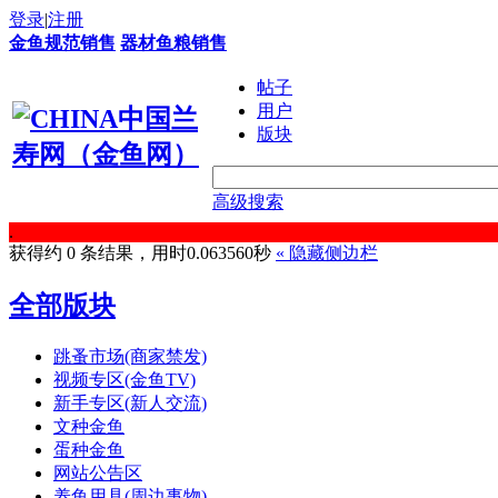
登录
|
注册
金鱼规范销售
器材鱼粮销售
帖子
用户
版块
高级搜索
.
获得约 0 条结果，用时0.063560秒
«
隐藏侧边栏
全部版块
跳蚤市场(商家禁发)
视频专区(金鱼TV)
新手专区(新人交流)
文种金鱼
蛋种金鱼
网站公告区
养鱼用具(周边事物)