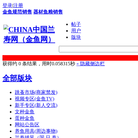
登录
|
注册
金鱼规范销售
器材鱼粮销售
帖子
用户
版块
.
获得约 0 条结果，用时0.058315秒
«
隐藏侧边栏
全部版块
跳蚤市场(商家禁发)
视频专区(金鱼TV)
新手专区(新人交流)
文种金鱼
蛋种金鱼
网站公告区
养鱼用具(周边事物)
兰寿雄风（国.日.泰）