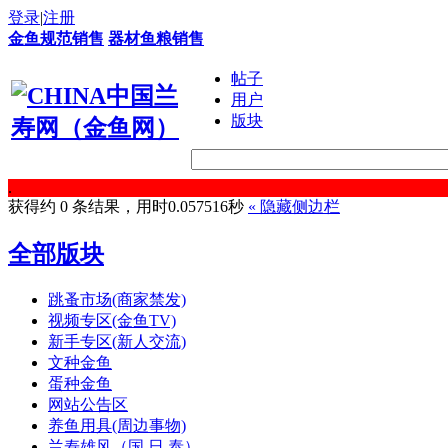
登录
|
注册
金鱼规范销售
器材鱼粮销售
帖子
用户
版块
.
获得约 0 条结果，用时0.057516秒
«
隐藏侧边栏
全部版块
跳蚤市场(商家禁发)
视频专区(金鱼TV)
新手专区(新人交流)
文种金鱼
蛋种金鱼
网站公告区
养鱼用具(周边事物)
兰寿雄风（国.日.泰）