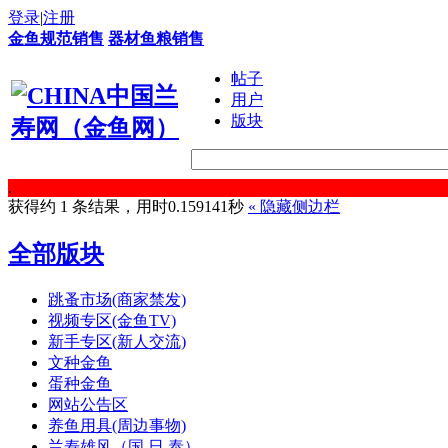
登录
|
注册
金鱼规范销售
器材鱼粮销售
帖子
用户
版块
.
获得约 1 条结果，用时0.159141秒
«
隐藏侧边栏
全部版块
跳蚤市场(商家禁发)
视频专区(金鱼TV)
新手专区(新人交流)
文种金鱼
蛋种金鱼
网站公告区
养鱼用具(周边事物)
兰寿雄风（国.日.泰）