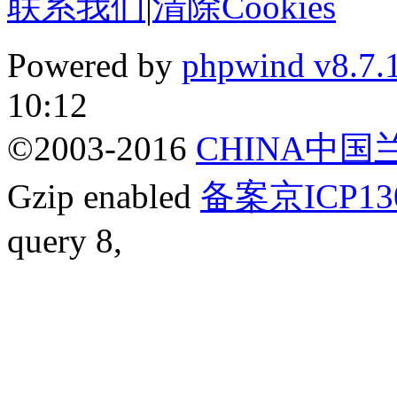
联系我们
|
清除Cookies
Powered by
phpwind v8.7.
10:12
©2003-2016
CHINA中
Gzip enabled
备案京ICP13
query 8,