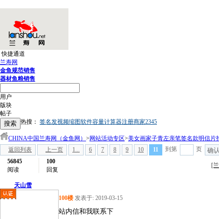
快捷通道
兰寿网
金鱼规范销售
器材鱼粮销售
用户
版块
帖子
热搜：
签名
发视频
缩图软件
容量计算器
注册商家
2
3
4
5
搜索
CHINA中国兰寿网（金鱼网）
>
网站活动专区
>
美女画家子青左亲笔签名款明信片
到第
页
返回列表
上一页
1...
6
7
8
9
10
11
确
56845
100
[
阅读
回复
天山雪
100楼
发表于: 2019-03-15
站内信和我联系下