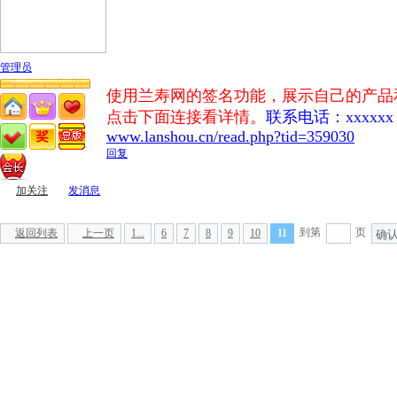
管理员
使用兰寿网的签名功能，展示自己的产品
点击下面连接看详情。
联系电话：xxxxxx 微
www.lanshou.cn/read.php?tid=359030
回复
加关注
发消息
到第
页
返回列表
上一页
1...
6
7
8
9
10
11
确