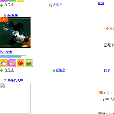
回复
加关注
发消息
dali6587
4楼
发表
还是
风云使者
加关注
发消息
回复
型佳色艳寿
5楼
发表于: 2
一个字 
鳃有点问